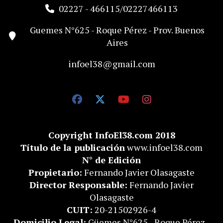
02227 - 466115/02227466113
Guemes N°625 - Roque Pérez - Prov. Buenos
Aires
infoel38@gmail.com
Copyright InfoEl38.com 2018
Título de la publicación
www.infoel38.com
N° de Edición
Propietario:
Fernando Javier Olasagaste
Director Responsable:
Fernando Javier
Olasagaste
CUIT:
20-21502926-4
Domicilio Legal:
Güemes N°625 - Roque Pérez -