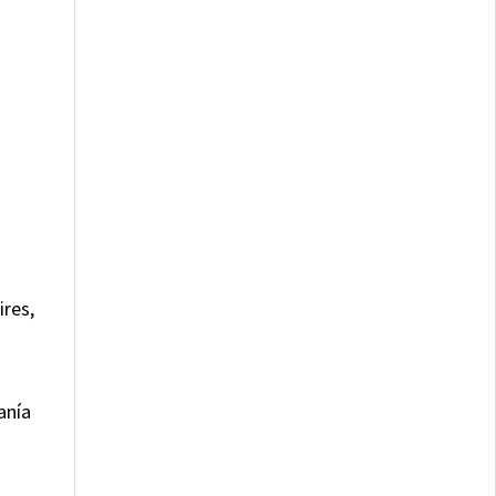
ires,
anía