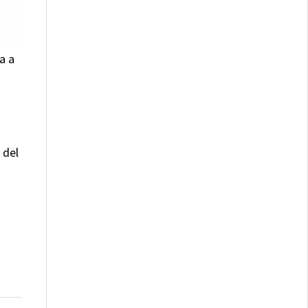
a a
 del